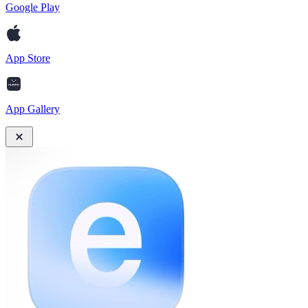
Google Play
App Store
App Gallery