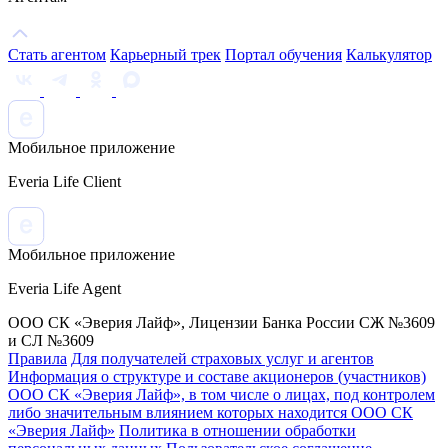
Стать агентом
Карьерный трек
Портал обучения
Калькулятор
Мобильное приложение
Everia Life Client
Мобильное приложение
Everia Life Agent
ООО СК «Эверия Лайф», Лицензии Банка России СЖ №3609
и СЛ №3609
Правила
Для получателей страховых услуг и агентов
Информация о структуре и составе акционеров (участников)
ООО СК «Эверия Лайф», в том числе о лицах, под контролем
либо значительным влиянием которых находится ООО СК
«Эверия Лайф»
Политика в отношении обработки